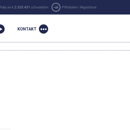
řidej se k
2.325.451
uživatelům.
Přihlášení
|
Registrace
KONTAKT