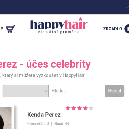
P
OP
ZRCADLO
Virtuální proměna
rez - účes celebrity
z
, který si můžete vyzkoušet v HappyHair
d:
Kenda Perez
Komentáře: 3 | Hlasů: 44