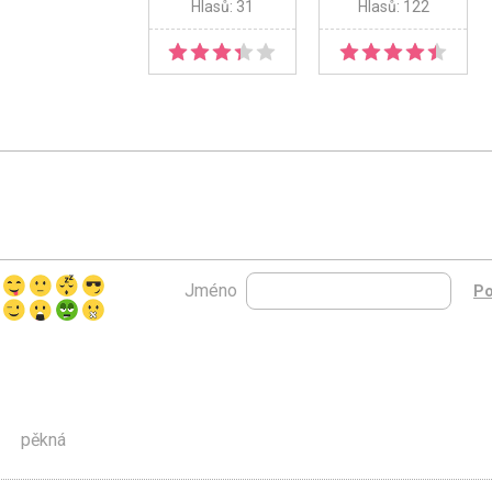
Hlasů: 31
Hlasů: 122
Jméno
pěkná