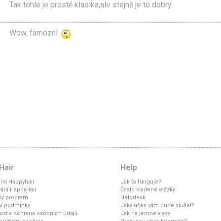
Tak tohle je prostě klasika,ale stejně je to dobrý.
Wow, famózní
Hair
Help
na Happyhair
Jak to funguje?
ání HappyHair
Často kladené otázky
ký program
Helpdesk
í podmínky
Jaký účes vám bude slušet?
st a ochrana osobních údajů
Jak na jemné vlasy