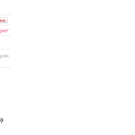
per!
rafii,
»