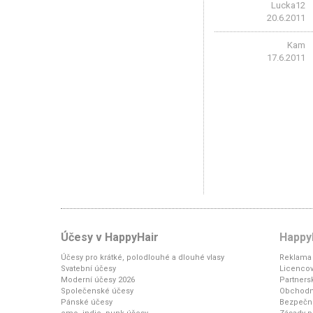
Lucka12
20.6.2011
Kam
17.6.2011
Účesy v HappyHair
Happy
Účesy pro krátké, polodlouhé a dlouhé vlasy
Reklama 
Svatební účesy
Licencov
Moderní účesy 2026
Partners
Společenské účesy
Obchodn
Pánské účesy
Bezpečno