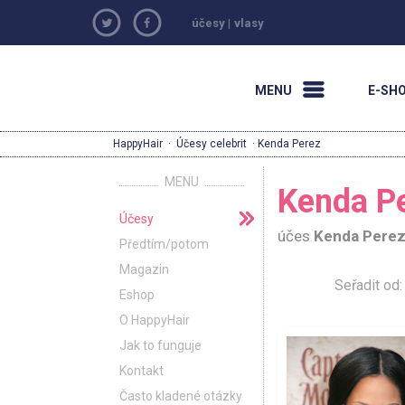
účesy
|
vlasy
MENU
E-SH
HappyHair
·
Účesy celebrit
· Kenda Perez
MENU
Kenda Pe
Účesy
účes
Kenda Pere
Předtím/potom
Magazin
Seřadit o
Eshop
O HappyHair
Jak to funguje
Kontakt
Často kladené otázky