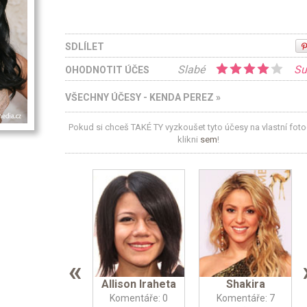
SDLÍLET
Slabé
Su
OHODNOTIT ÚČES
VŠECHNY ÚČESY - KENDA PEREZ »
Pokud si chceš TAKÉ TY vyzkoušet tyto účesy na vlastní fotog
klikni
sem
!
«
Allison Iraheta
Shakira
Komentáře: 0
Komentáře: 7