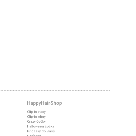
HappyHairShop
Clip-in vlasy
Clip-in ofiny
Crazy čočky
Halloween čočky
Příčesky do vlasů