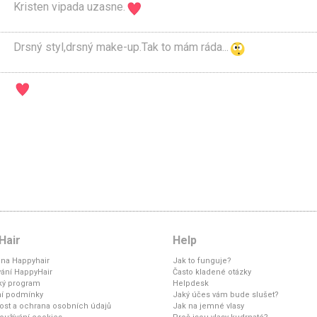
Kristen vipada uzasne.
Drsný styl,drsný make-up.Tak to mám ráda...
Hair
Help
na Happyhair
Jak to funguje?
ání HappyHair
Často kladené otázky
ký program
Helpdesk
í podmínky
Jaký účes vám bude slušet?
st a ochrana osobních údajů
Jak na jemné vlasy