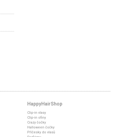
HappyHairShop
Clip-in vlasy
Clip-in ofiny
Crazy čočky
Halloween čočky
Příčesky do vlasů