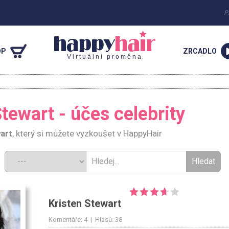
P
OP
ZRCADLO
Virtuální proměna
Stewart - účes celebrity
art
, který si můžete vyzkoušet v HappyHair
d:
Kristen Stewart
Komentáře: 4 | Hlasů: 38