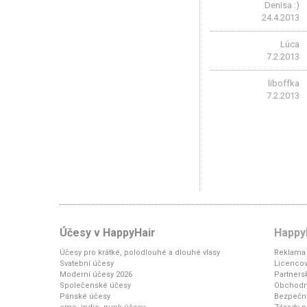
Denisa :)
24.4.2013
Lúca
7.2.2013
liboffka
7.2.2013
Účesy v HappyHair
Happy
Účesy pro krátké, polodlouhé a dlouhé vlasy
Reklama 
Svatební účesy
Licencov
Moderní účesy 2026
Partners
Společenské účesy
Obchodn
Pánské účesy
Bezpečno