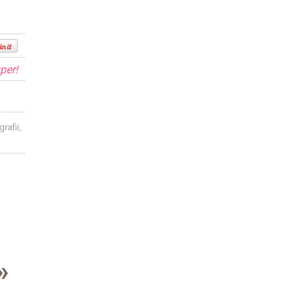
per!
rafii,
»