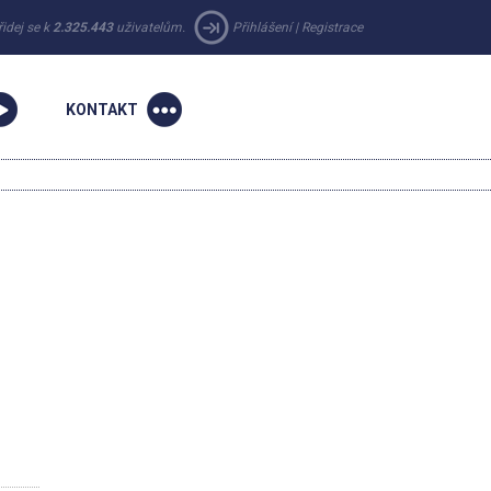
řidej se k
2.325.443
uživatelům.
Přihlášení
|
Registrace
KONTAKT