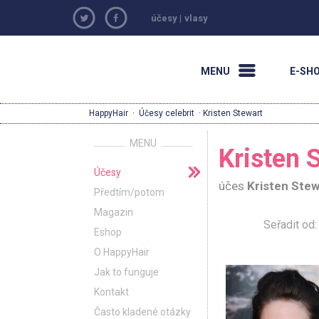
účesy
|
vlasy
MENU
E-SH
HappyHair
·
Účesy celebrit
· Kristen Stewart
MENU
Kristen 
Účesy
účes
Kristen Stew
Předtím/potom
Magazin
Seřadit o
Eshop
O HappyHair
Jak to funguje
Kontakt
Často kladené otázky