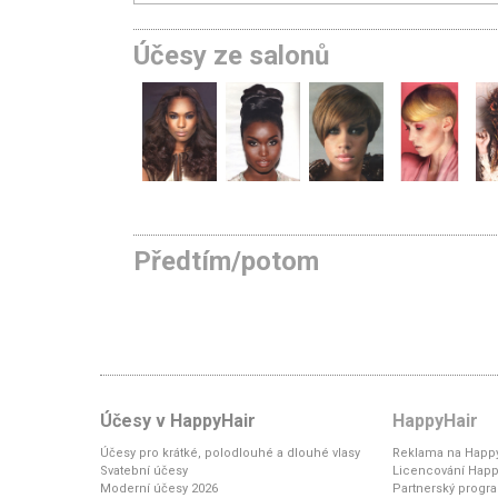
Účesy ze salonů
Předtím/potom
Účesy v HappyHair
HappyHair
Účesy pro krátké, polodlouhé a dlouhé vlasy
Reklama na Happy
Svatební účesy
Licencování Happ
Moderní účesy 2026
Partnerský progr