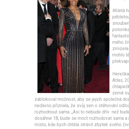
46letá 
pětileto
snouben
potomka.
fantasti
mého živ
zmizela 
mohlo tě
překvap
Herečka,
Atlas, 2
chlapečk
země své
zablokoval možnost, aby se jejich společná dc
nedávno přiznala, že svůj sen o stěhování odl
rozhodnout sama. „Asi to nebude dřív než bude
dosáhne 18, bude se moct rozhodovat sama a 
místo, kde bych chtěla strávit zbytek svého živo