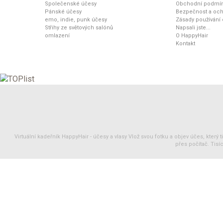
Společenské účesy
Obchodní podmí
Pánské účesy
Bezpečnost a och
emo, indie, punk účesy
Zásady používání
Střihy ze světových salónů
Napsali jste...
omlazení
O HappyHair
Kontakt
Virtuální kadeřník HappyHair -
účesy
a
vlasy
Vlož svou fotku a objev účes, který 
přes počítač. Tisíc