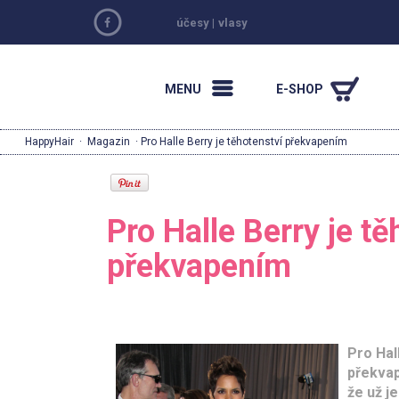
účesy
|
vlasy
MENU
E-SHOP
HappyHair
·
Magazin
· Pro Halle Berry je těhotenství překvapením
Pro Halle Berry je tě
překvapením
Pro Hal
překvap
že už je