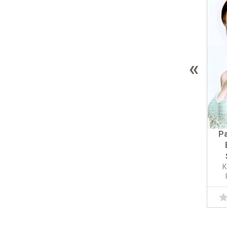
«
Pa
K