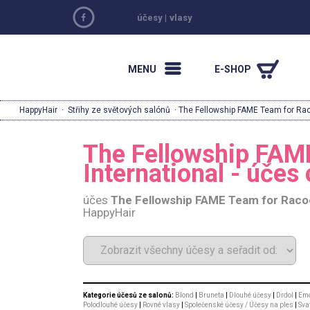
účesy
|
vlasy
MENU
E-SHOP
HappyHair
·
Střihy ze světových salónů
· The Fellowship FAME Team for Rac
The Fellowship FAM
International - účes 
účes
The Fellowship FAME Team for Racoo
HappyHair
Kategorie účesů ze salonů:
Blond
|
Bruneta
|
Dlouhé účesy
|
Drdol
|
Emo
Polodlouhé účesy
|
Rovné vlasy
|
Společenské účesy / Účesy na ples
|
Sva