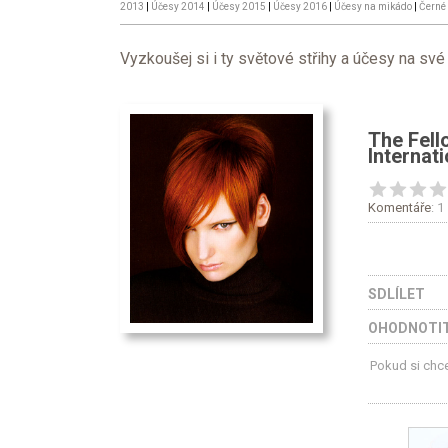
2013
|
Účesy 2014
|
Účesy 2015
|
Účesy 2016
|
Účesy na mikádo
|
Černé
Vyzkoušej si i ty světové střihy a účesy na své 
The Fel
Internati
Komentáře
: 1
SDLÍLET
OHODNOTIT
Pokud si chce