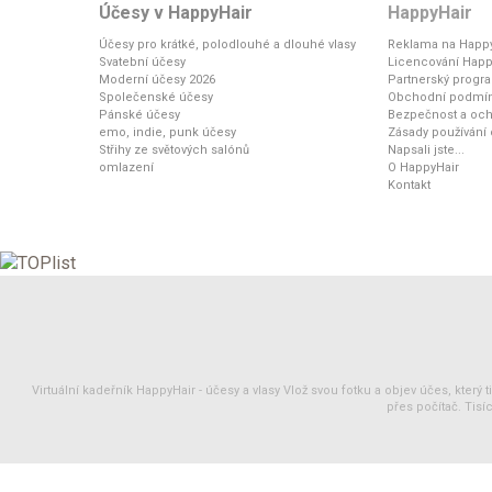
Účesy v HappyHair
HappyHair
Účesy pro krátké, polodlouhé a dlouhé vlasy
Reklama na Happy
Svatební účesy
Licencování Happ
Moderní účesy 2026
Partnerský progr
Společenské účesy
Obchodní podmí
Pánské účesy
Bezpečnost a och
emo, indie, punk účesy
Zásady používání
Střihy ze světových salónů
Napsali jste...
omlazení
O HappyHair
Kontakt
Virtuální kadeřník HappyHair -
účesy
a
vlasy
Vlož svou fotku a objev účes, který 
přes počítač. Tisíc