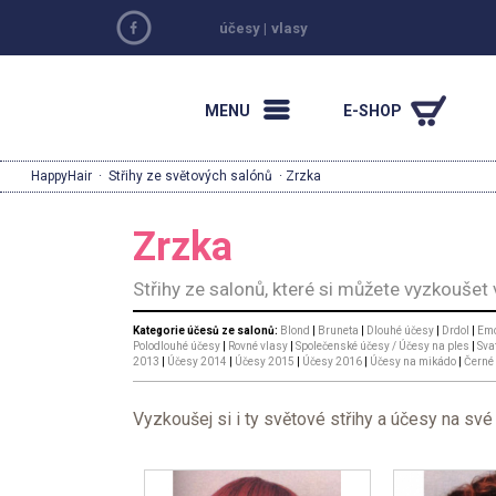
účesy
|
vlasy
MENU
E-SHOP
HappyHair
·
Střihy ze světových salónů
· Zrzka
Zrzka
Střihy ze salonů, které si můžete vyzkoušet
Kategorie účesů ze salonů:
Blond
|
Bruneta
|
Dlouhé účesy
|
Drdol
|
Emo
Polodlouhé účesy
|
Rovné vlasy
|
Společenské účesy / Účesy na ples
|
Sva
2013
|
Účesy 2014
|
Účesy 2015
|
Účesy 2016
|
Účesy na mikádo
|
Černé
Vyzkoušej si i ty světové střihy a účesy na své 