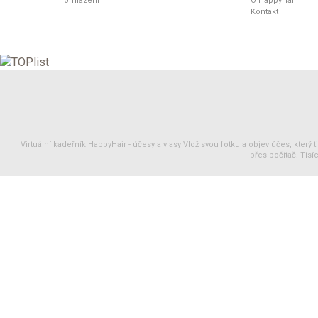
omlazení
O HappyHair
Kontakt
Virtuální kadeřník HappyHair -
účesy
a
vlasy
Vlož svou fotku a objev účes, který 
přes počítač. Tisíc