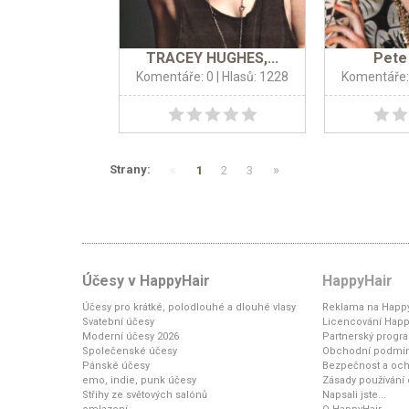
TRACEY HUGHES,...
Pete 
Komentáře: 0
| Hlasů: 1228
Komentáře:
«
»
Strany:
1
2
3
Účesy v HappyHair
HappyHair
Účesy pro krátké, polodlouhé a dlouhé vlasy
Reklama na Happy
Svatební účesy
Licencování Happ
Moderní účesy 2026
Partnerský progr
Společenské účesy
Obchodní podmí
Pánské účesy
Bezpečnost a och
emo, indie, punk účesy
Zásady používání
Střihy ze světových salónů
Napsali jste...