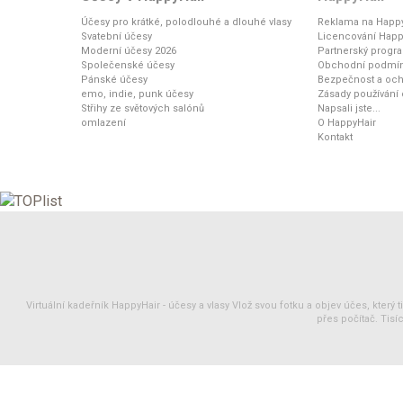
Účesy pro krátké, polodlouhé a dlouhé vlasy
Reklama na Happy
Svatební účesy
Licencování Happ
Moderní účesy 2026
Partnerský progr
Společenské účesy
Obchodní podmí
Pánské účesy
Bezpečnost a och
emo, indie, punk účesy
Zásady používání
Střihy ze světových salónů
Napsali jste...
omlazení
O HappyHair
Kontakt
Virtuální kadeřník HappyHair -
účesy
a
vlasy
Vlož svou fotku a objev účes, který 
přes počítač. Tisíc