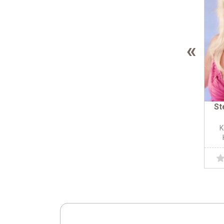
«
St
K