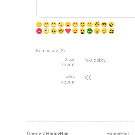
Komentáře (2)
Steph
fakt dobry...
7.2.2012
vallca
o)))
19.2.2010
Účesy v HappyHair
HappyHair