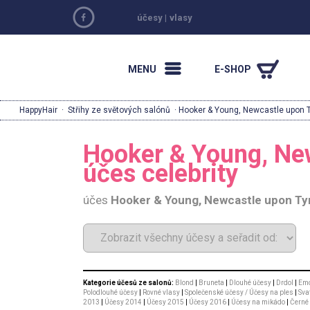
účesy
|
vlasy
MENU
E-SHOP
HappyHair
·
Střihy ze světových salónů
· Hooker & Young, Newcastle upon 
Hooker & Young, Ne
účes celebrity
účes
Hooker & Young, Newcastle upon Ty
Kategorie účesů ze salonů:
Blond
|
Bruneta
|
Dlouhé účesy
|
Drdol
|
Emo
Polodlouhé účesy
|
Rovné vlasy
|
Společenské účesy / Účesy na ples
|
Sva
2013
|
Účesy 2014
|
Účesy 2015
|
Účesy 2016
|
Účesy na mikádo
|
Černé